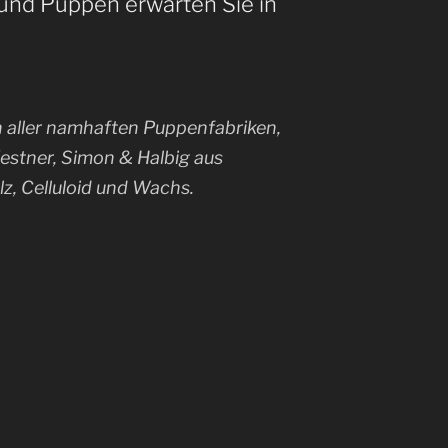
 und Puppen erwarten Sie in
n aller namhaften Puppenfabriken,
estner, Simon & Halbig aus
z, Celluloid und Wachs.