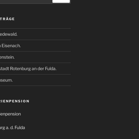
ITRÄGE
edewald.
n Eisenach.
enstein.
stadt Rotenburg an der Fulda.
useum.
RIENPENSION
rienpension
g a. d. Fulda