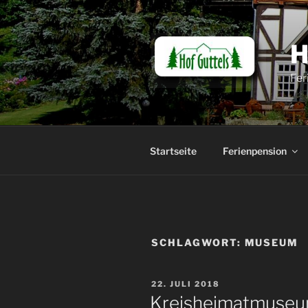
Zum
Inhalt
springen
Fer
Startseite
Ferienpension
SCHLAGWORT:
MUSEUM
VERÖFFENTLICHT
22. JULI 2018
AM
Kreisheimatmuseu