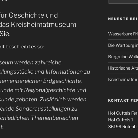
 für Geschichte und
NEUESTE BE
 das Kreisheimatmuseum
Sie.
Wasserburg Fri
Die Wartburg i
dt beschreibt es so:
Burgruine Wall
seum werden zahlreiche
Historische Alt
llungsstücke und Informationen zu
Kreisheimatm
hemenbereichen Erdgeschichte,
kunde mit Regionalgeschichte und
kunde geboten. Zusätzlich werden
KONTAKT FE
elnde Sonderausstellungen zu
Hof Guttels Fe
schiedlichen Themenbereichen
Hof Guttels 1
36199 Rotenbur
t.