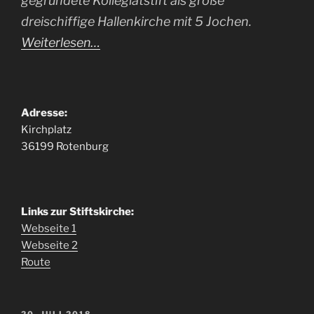
gegründete Kollegiatstift als große
dreischiffige Hallenkirche mit 5 Jochen.
Weiterlesen…
Adresse:
Kirchplatz
36199 Rotenburg
Links zur Stiftskirche:
Webseite 1
Webseite 2
Route
VERÖFFENTLICHT
20. JULI 2018