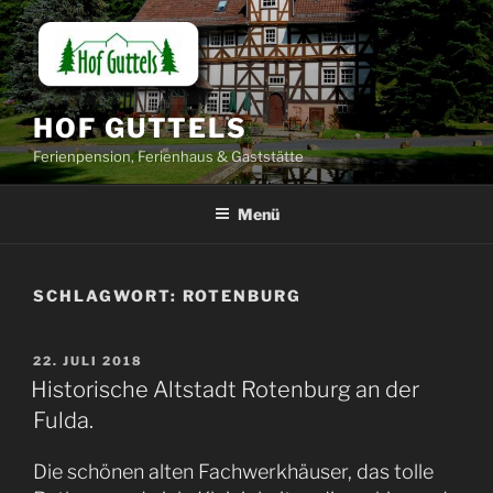
Zum
Inhalt
springen
HOF GUTTELS
Ferienpension, Ferienhaus & Gaststätte
Menü
SCHLAGWORT:
ROTENBURG
VERÖFFENTLICHT
22. JULI 2018
AM
Historische Altstadt Rotenburg an der
Fulda.
Die schönen alten Fachwerkhäuser, das tolle