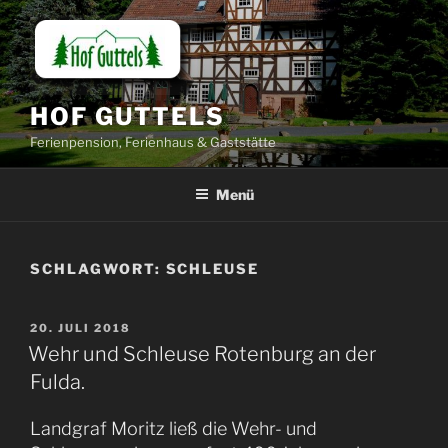
Zum
Inhalt
springen
HOF GUTTELS
Ferienpension, Ferienhaus & Gaststätte
Menü
SCHLAGWORT:
SCHLEUSE
VERÖFFENTLICHT
20. JULI 2018
AM
Wehr und Schleuse Rotenburg an der
Fulda.
Landgraf Moritz ließ die Wehr- und