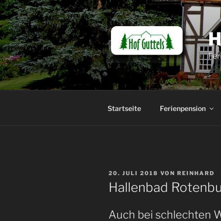
Zum
Inhalt
springen
Fer
Startseite
Ferienpension
VERÖFFENTLICHT
20. JULI 2018
VON
REINHARD
AM
Hallenbad Rotenbur
Auch bei schlechten W