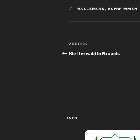
SCHLAGWÖRTER
HALLENBAD
,
SCHWIMMEN
Beitragsnavigation
Vorheriger
ZURÜCK
Beitrag
Kletterwald in Braach.
INFO: