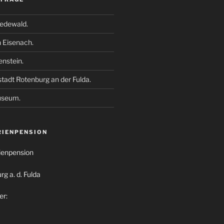
edewald.
n Eisenach.
enstein.
stadt Rotenburg an der Fulda.
useum.
RIENPENSION
rienpension
g a. d. Fulda
er: