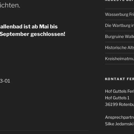
ichten.
Wasserburg Fri
Die Wartburg i
allenbad ist ab Mai bis
September geschlossen!
Burgruine Wall
Historische Alt
Kreisheimatm
KONTAKT FE
33-01
Hof Guttels Fe
Hof Guttels 1
36199 Rotenbur
Ansprechpartn
Silke Jedamski